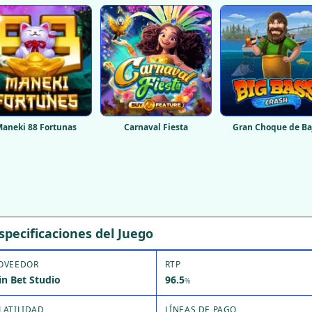
aneki 88 Fortunas
Carnaval Fiesta
Gran Choque de Ba
specificaciones del Juego
OVEEDOR
RTP
in Bet Studio
96.5
%
LATILIDAD
LÍNEAS DE PAGO