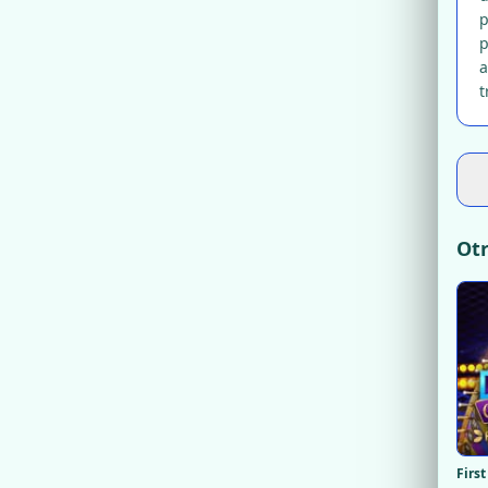
p
p
a
t
Ot