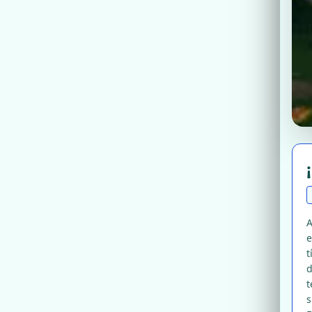
A
e
t
d
t
s