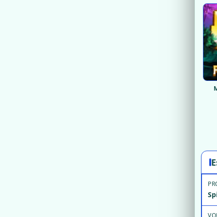
M
E
PR
Sp
VO