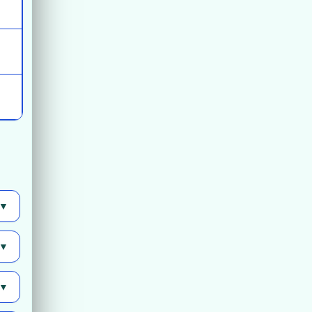
▼
▼
▼