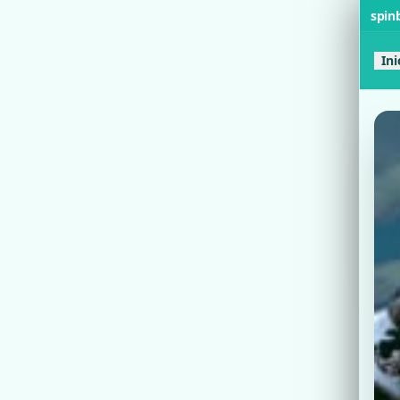
spin
Ini