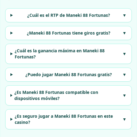
¿Cuál es el RTP de Maneki 88 Fortunas?
▼
¿Maneki 88 Fortunas tiene giros gratis?
▼
¿Cuál es la ganancia máxima en Maneki 88
▼
Fortunas?
¿Puedo jugar Maneki 88 Fortunas gratis?
▼
¿Es Maneki 88 Fortunas compatible con
▼
dispositivos móviles?
¿Es seguro jugar a Maneki 88 Fortunas en este
▼
casino?