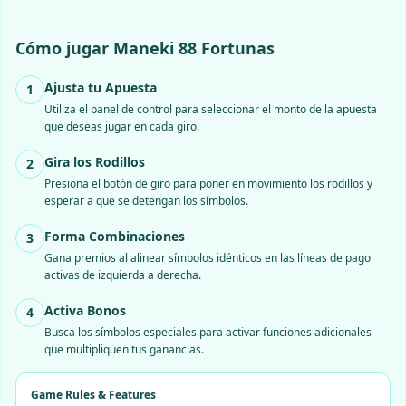
Cómo jugar Maneki 88 Fortunas
Ajusta tu Apuesta
1
Utiliza el panel de control para seleccionar el monto de la apuesta
que deseas jugar en cada giro.
Gira los Rodillos
2
Presiona el botón de giro para poner en movimiento los rodillos y
esperar a que se detengan los símbolos.
Forma Combinaciones
3
Gana premios al alinear símbolos idénticos en las líneas de pago
activas de izquierda a derecha.
Activa Bonos
4
Busca los símbolos especiales para activar funciones adicionales
que multipliquen tus ganancias.
Game Rules & Features