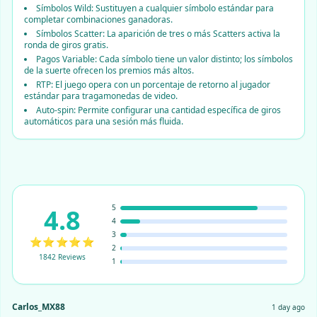
Símbolos Wild: Sustituyen a cualquier símbolo estándar para
completar combinaciones ganadoras.
Símbolos Scatter: La aparición de tres o más Scatters activa la
ronda de giros gratis.
Pagos Variable: Cada símbolo tiene un valor distinto; los símbolos
de la suerte ofrecen los premios más altos.
RTP: El juego opera con un porcentaje de retorno al jugador
estándar para tragamonedas de video.
Auto-spin: Permite configurar una cantidad específica de giros
automáticos para una sesión más fluida.
5
4.8
4
3
⭐⭐⭐⭐⭐
2
1842 Reviews
1
Carlos_MX88
1 day ago