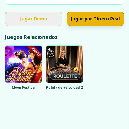
Jugar Demo
Jugar por Dinero Real
Juegos Relacionados
Moon Festival
Ruleta de velocidad 2