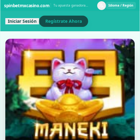
spinbetmxcasino.com
Tu apuesta ganadora hoy
Idioma / Región
Iniciar Sesión
Regístrate Ahora