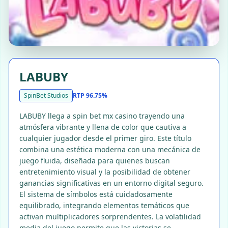
▶
LABUBY
SpinBet Studios
RTP 96.75%
LABUBY llega a spin bet mx casino trayendo una
atmósfera vibrante y llena de color que cautiva a
cualquier jugador desde el primer giro. Este título
combina una estética moderna con una mecánica de
juego fluida, diseñada para quienes buscan
entretenimiento visual y la posibilidad de obtener
ganancias significativas en un entorno digital seguro.
El sistema de símbolos está cuidadosamente
equilibrado, integrando elementos temáticos que
activan multiplicadores sorprendentes. La volatilidad
media del juego permite que las victorias se