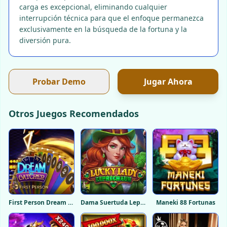
carga es excepcional, eliminando cualquier
interrupción técnica para que el enfoque permanezca
exclusivamente en la búsqueda de la fortuna y la
diversión pura.
Probar Demo
Jugar Ahora
Otros Juegos Recomendados
First Person Dream Catcher
Dama Suertuda Leprechaun
Maneki 88 Fortunas