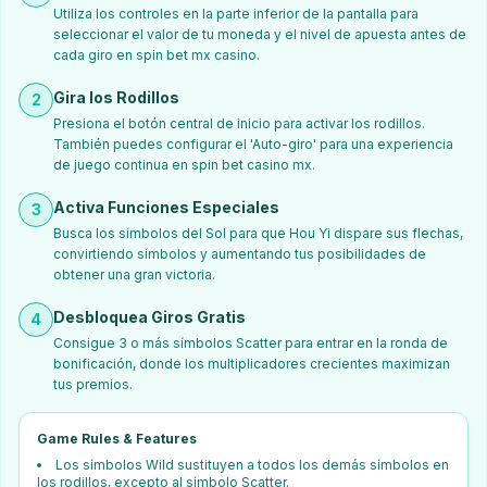
Utiliza los controles en la parte inferior de la pantalla para
seleccionar el valor de tu moneda y el nivel de apuesta antes de
cada giro en spin bet mx casino.
Gira los Rodillos
2
Presiona el botón central de inicio para activar los rodillos.
También puedes configurar el 'Auto-giro' para una experiencia
de juego continua en spin bet casino mx.
Activa Funciones Especiales
3
Busca los símbolos del Sol para que Hou Yi dispare sus flechas,
convirtiendo símbolos y aumentando tus posibilidades de
obtener una gran victoria.
Desbloquea Giros Gratis
4
Consigue 3 o más símbolos Scatter para entrar en la ronda de
bonificación, donde los multiplicadores crecientes maximizan
tus premios.
Game Rules & Features
Los símbolos Wild sustituyen a todos los demás símbolos en
los rodillos, excepto al símbolo Scatter.