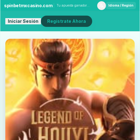
spinbetmxcasino.com
Tu apuesta ganadora hoy
Idioma / Región
Iniciar Sesión
Regístrate Ahora