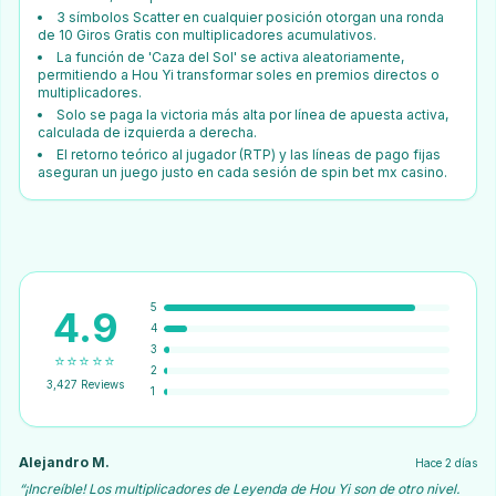
3 símbolos Scatter en cualquier posición otorgan una ronda
de 10 Giros Gratis con multiplicadores acumulativos.
La función de 'Caza del Sol' se activa aleatoriamente,
permitiendo a Hou Yi transformar soles en premios directos o
multiplicadores.
Solo se paga la victoria más alta por línea de apuesta activa,
calculada de izquierda a derecha.
El retorno teórico al jugador (RTP) y las líneas de pago fijas
aseguran un juego justo en cada sesión de spin bet mx casino.
5
4.9
4
3
⭐⭐⭐⭐⭐
2
3,427 Reviews
1
Alejandro M.
Hace 2 días
“¡Increíble! Los multiplicadores de Leyenda de Hou Yi son de otro nivel.