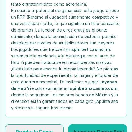
tanto entretenimiento como adrenalina.
En cuanto al potencial de ganancias, este juego ofrece
un RTP (Retorno al Jugador) sumamente competitivo y
una volatilidad media, lo que significa un flujo constante
de premios. La función de giros gratis es el punto
culminante, donde la acumulación de victorias permite
desbloquear niveles de multiplicadores aún mayores.
Los jugadores que frecuentan
spin bet casino mx
saben que la paciencia y la estrategia con el arco de
Hou Yi pueden traducirse en recompensas masivas.
¿Estás listo para escribir tu propia leyenda? No pierdas
la oportunidad de experimentar la magia y el poder de
este guerrero ancestral. Te invitamos a jugar
Leyenda
de Hou Yi
exclusivamente en
spinbetmxcasino.com
,
donde la seguridad, los mejores bonos de México y la
diversión están garantizados en cada giro. ¡Apunta alto
y reclama tu fortuna hoy mismo!
Prueba la Demo
Juega por Dinero Real