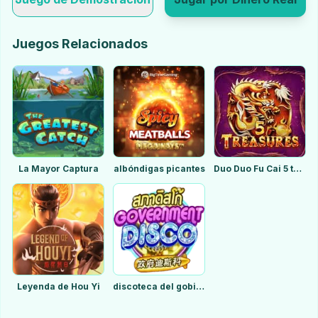
Juegos Relacionados
La Mayor Captura
albóndigas picantes
Duo Duo Fu Cai 5 tesoros
Leyenda de Hou Yi
discoteca del gobierno