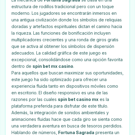
estructura de rodillos tradicional pero con un toque
moderno. Los jugadores se encontrarán inmersos en
una antigua civilización donde los símbolos de reliquias
doradas y artefactos espirituales dictan el camino hacia
la riqueza. Las funciones de bonificación incluyen
multiplicadores crecientes y una ronda de giros gratis
que se activa al obtener los símbolos de dispersión
adecuados. La calidad gráfica de este juego es
excepcional, consolidándose como una opción favorita
dentro de
spin bet mx casino
.
Para aquellos que buscan maximizar sus oportunidades,
este juego ha sido optimizado para ofrecer una
experiencia fluida tanto en dispositivos móviles como
en escritorio. El diseño responsivo es una de las
razones por las cuales
spin bet casino mx
es la
plataforma preferida para disfrutar de este título.
Además, la integración de sonidos ambientales y
animaciones fluidas hace que cada giro se sienta como
una verdadera aventura en busca de tesoros perdidos.
Hablando de números,
Fortuna Sagrada
presenta un