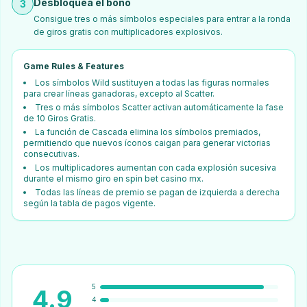
Desbloquea el bono
3
Consigue tres o más símbolos especiales para entrar a la ronda
de giros gratis con multiplicadores explosivos.
Game Rules & Features
Los símbolos Wild sustituyen a todas las figuras normales
para crear líneas ganadoras, excepto al Scatter.
Tres o más símbolos Scatter activan automáticamente la fase
de 10 Giros Gratis.
La función de Cascada elimina los símbolos premiados,
permitiendo que nuevos íconos caigan para generar victorias
consecutivas.
Los multiplicadores aumentan con cada explosión sucesiva
durante el mismo giro en spin bet casino mx.
Todas las líneas de premio se pagan de izquierda a derecha
según la tabla de pagos vigente.
5
4.9
4