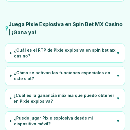
Juega Pixie Explosiva en Spin Bet MX Casino
❓
| ¡Gana ya!
¿Cuál es el RTP de Pixie explosiva en spin bet mx
▼
casino?
¿Cómo se activan las funciones especiales en
▼
este slot?
¿Cuál es la ganancia máxima que puedo obtener
▼
en Pixie explosiva?
¿Puedo jugar Pixie explosiva desde mi
▼
dispositivo móvil?