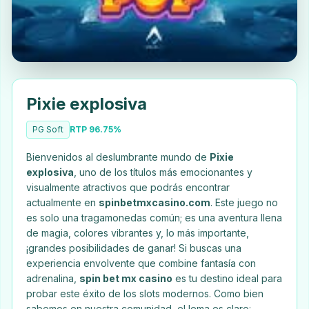
▶
Pixie explosiva
PG Soft
RTP 96.75%
Bienvenidos al deslumbrante mundo de
Pixie
explosiva
, uno de los títulos más emocionantes y
visualmente atractivos que podrás encontrar
actualmente en
spinbetmxcasino.com
. Este juego no
es solo una tragamonedas común; es una aventura llena
de magia, colores vibrantes y, lo más importante,
¡grandes posibilidades de ganar! Si buscas una
experiencia envolvente que combine fantasía con
adrenalina,
spin bet mx casino
es tu destino ideal para
probar este éxito de los slots modernos. Como bien
sabemos en nuestra comunidad, el lema es claro: