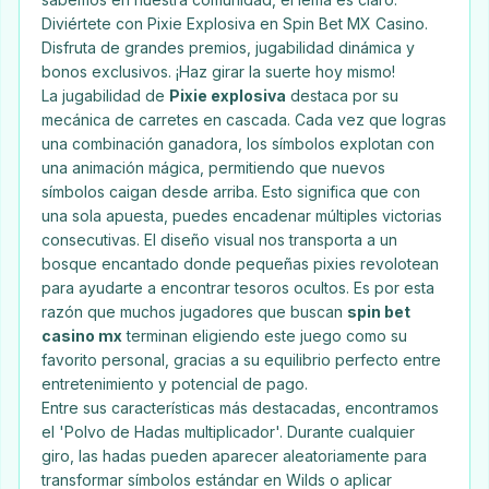
Diviértete con Pixie Explosiva en Spin Bet MX Casino.
Disfruta de grandes premios, jugabilidad dinámica y
bonos exclusivos. ¡Haz girar la suerte hoy mismo!
La jugabilidad de
Pixie explosiva
destaca por su
mecánica de carretes en cascada. Cada vez que logras
una combinación ganadora, los símbolos explotan con
una animación mágica, permitiendo que nuevos
símbolos caigan desde arriba. Esto significa que con
una sola apuesta, puedes encadenar múltiples victorias
consecutivas. El diseño visual nos transporta a un
bosque encantado donde pequeñas pixies revolotean
para ayudarte a encontrar tesoros ocultos. Es por esta
razón que muchos jugadores que buscan
spin bet
casino mx
terminan eligiendo este juego como su
favorito personal, gracias a su equilibrio perfecto entre
entretenimiento y potencial de pago.
Entre sus características más destacadas, encontramos
el 'Polvo de Hadas multiplicador'. Durante cualquier
giro, las hadas pueden aparecer aleatoriamente para
transformar símbolos estándar en Wilds o aplicar