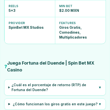
REELS
MIN BET
5x3
$2.00 MXN
PROVIDER
FEATURES
SpinBet MX Studios
Giros Gratis,
Comodines,
Multiplicadores
Juega Fortuna del Duende | Spin Bet MX
❓
Casino
¿Cuál es el porcentaje de retorno (RTP) de
▼
Fortuna del Duende?
¿Cómo funcionan los giros gratis en este juego?
▼