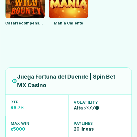
Cazarrecompensas Salvaje
Manía Caliente
Juega Fortuna del Duende | Spin Bet
⚙️
MX Casino
RTP
VOLATILITY
96.7%
Alta ⚡⚡⚡⚡🌑
MAX WIN
PAYLINES
x5000
20 líneas