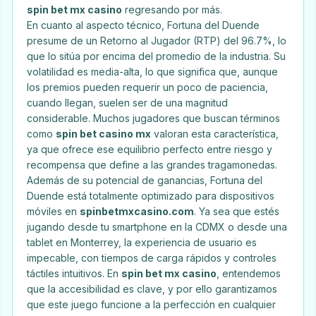
spin bet mx casino
regresando por más.
En cuanto al aspecto técnico, Fortuna del Duende
presume de un Retorno al Jugador (RTP) del 96.7%, lo
que lo sitúa por encima del promedio de la industria. Su
volatilidad es media-alta, lo que significa que, aunque
los premios pueden requerir un poco de paciencia,
cuando llegan, suelen ser de una magnitud
considerable. Muchos jugadores que buscan términos
como
spin bet casino mx
valoran esta característica,
ya que ofrece ese equilibrio perfecto entre riesgo y
recompensa que define a las grandes tragamonedas.
Además de su potencial de ganancias, Fortuna del
Duende está totalmente optimizado para dispositivos
móviles en
spinbetmxcasino.com
. Ya sea que estés
jugando desde tu smartphone en la CDMX o desde una
tablet en Monterrey, la experiencia de usuario es
impecable, con tiempos de carga rápidos y controles
táctiles intuitivos. En
spin bet mx casino
, entendemos
que la accesibilidad es clave, y por ello garantizamos
que este juego funcione a la perfección en cualquier